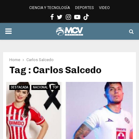
CIENCIA Y TECNOLOGÍA
DEPORTES
VIDEO
Facebook
Twitter
Instagram
Youtube
PRIMARY
MENU
Home
Carlos Salcedo
Tag : Carlos Salcedo
DESTACADA
NACIONAL
TOP