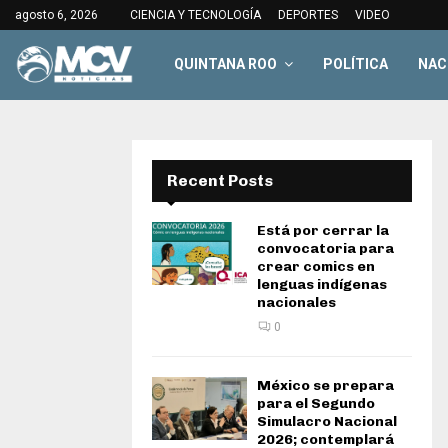
agosto 6, 2026
CIENCIA Y TECNOLOGÍA
DEPORTES
VIDEO
QUINTANA ROO
POLÍTICA
NAC
Recent Posts
Está por cerrar la
convocatoria para
crear comics en
lenguas indígenas
nacionales
0
México se prepara
para el Segundo
Simulacro Nacional
2026; contemplará