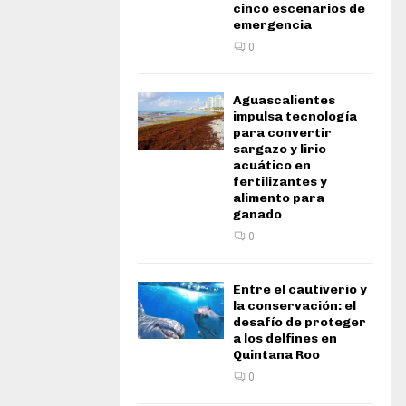
cinco escenarios de
emergencia
0
Aguascalientes
impulsa tecnología
para convertir
sargazo y lirio
acuático en
fertilizantes y
alimento para
ganado
0
Entre el cautiverio y
la conservación: el
desafío de proteger
a los delfines en
Quintana Roo
0