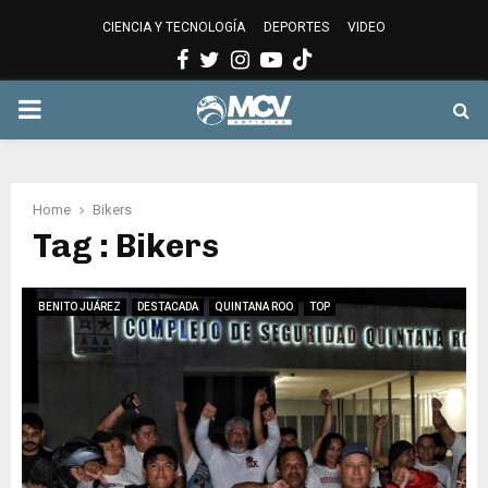
CIENCIA Y TECNOLOGÍA
DEPORTES
VIDEO
Facebook
Twitter
Instagram
Youtube
PRIMARY
MENU
Home
Bikers
Tag : Bikers
BENITO JUÁREZ
DESTACADA
QUINTANA ROO
TOP