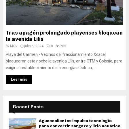
Tras apagón prolongado playenses bloquean
la avenida Lilis
by
MCV
julio 6, 2024
0
785
Playa del Carmen.- Vecinos del fraccionamiento Xcacel
bloquearon esta noche la avenida Lilis, entre CTM y Colosio, para
exigir el restablecimiento de la energía eléctrica,...
Leer más
Recent Posts
Aguascalientes impulsa tecnología
para convertir sargazo y lirio acuático