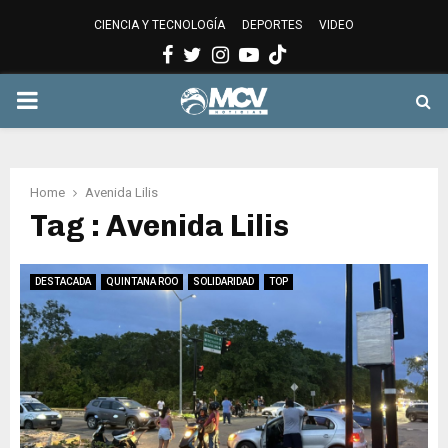
CIENCIA Y TECNOLOGÍA
DEPORTES
VIDEO
Facebook
Twitter
Instagram
Youtube
PRIMARY
MENU
Home
Avenida Lilis
Tag : Avenida Lilis
DESTACADA
QUINTANA ROO
SOLIDARIDAD
TOP