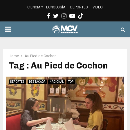
CIENCIA Y TECNOLOGÍA
DEPORTES
VIDEO
Facebook
Twitter
Instagram
Youtube
PRIMARY
MENU
Home
Au Pied de Cochon
Tag : Au Pied de Cochon
DEPORTES
DESTACADA
NACIONAL
TOP