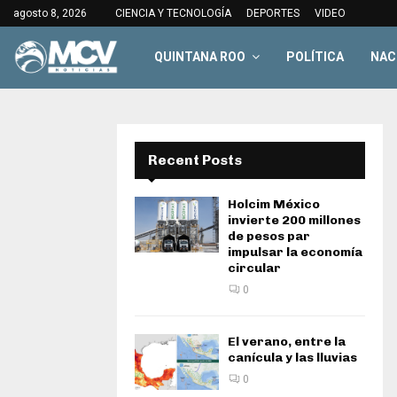
agosto 8, 2026
CIENCIA Y TECNOLOGÍA
DEPORTES
VIDEO
QUINTANA ROO
POLÍTICA
NAC
Recent Posts
Holcim México
invierte 200 millones
de pesos par
impulsar la economía
circular
0
El verano, entre la
canícula y las lluvias
0