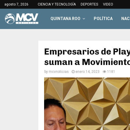
agosto 7, 2026
CIENCIA Y TECNOLOGÍA
DEPORTES
VIDEO
QUINTANA ROO
POLÍTICA
NAC
Empresarios de Pla
suman a Movimient
by
mcvnoticias
enero 14, 2023
1181