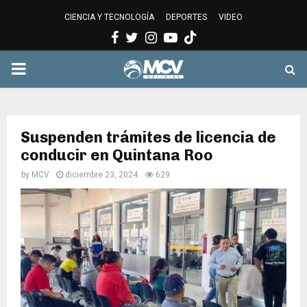
CIENCIA Y TECNOLOGÍA
DEPORTES
VIDEO
Facebook
Twitter
Instagram
Youtube
PRIMARY
MENU
Suspenden trámites de licencia de
conducir en Quintana Roo
by
MCV
diciembre 23, 2024
629