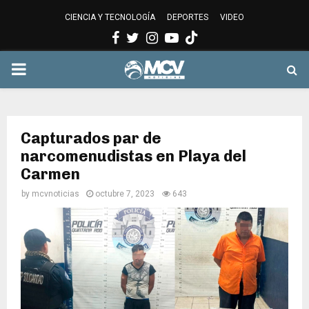
CIENCIA Y TECNOLOGÍA
DEPORTES
VIDEO
Facebook
Twitter
Instagram
Youtube
PRIMARY
MENU
Capturados par de
narcomenudistas en Playa del
Carmen
by
mcvnoticias
octubre 7, 2023
643