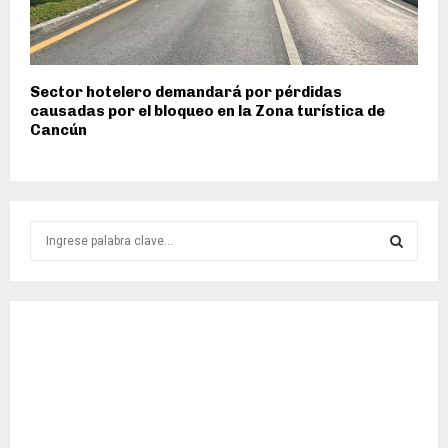
Sector hotelero demandará por pérdidas
causadas por el bloqueo en la Zona turística de
Cancún
S
e
a
S
r
c
E
h
f
A
o
r
R
:
C