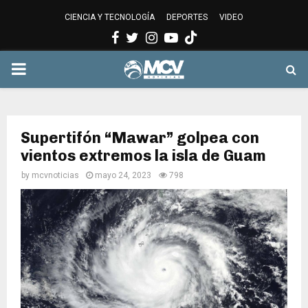
CIENCIA Y TECNOLOGÍA
DEPORTES
VIDEO
Facebook
Twitter
Instagram
Youtube
PRIMARY
MENU
Supertifón “Mawar” golpea con
vientos extremos la isla de Guam
by
mcvnoticias
mayo 24, 2023
798