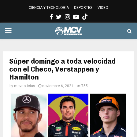
CIENCIA Y TECNOLOGÍA
DEPORTES
VIDEO
Facebook
Twitter
Instagram
Youtube
PRIMARY
MENU
Súper domingo a toda velocidad
con el Checo, Verstappen y
Hamilton
by
mcvnoticias
noviembre 6, 2021
755