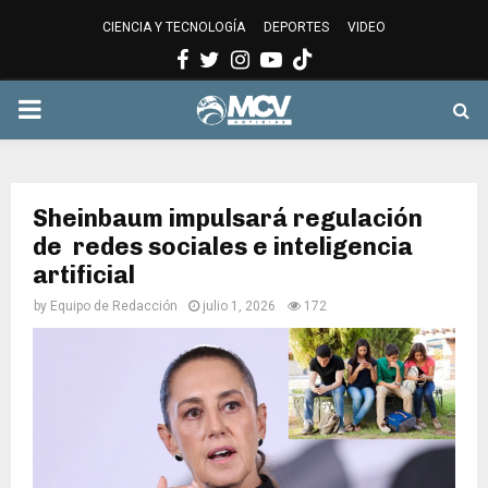
CIENCIA Y TECNOLOGÍA
DEPORTES
VIDEO
Facebook
Twitter
Instagram
Youtube
PRIMARY
MENU
Sheinbaum impulsará regulación
de redes sociales e inteligencia
artificial
by
Equipo de Redacción
julio 1, 2026
172