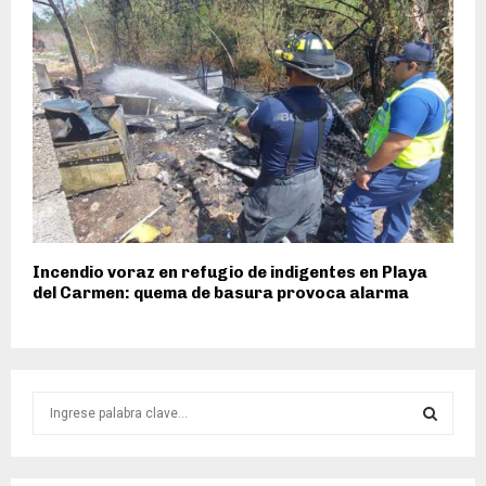
Incendio voraz en refugio de indigentes en Playa
del Carmen: quema de basura provoca alarma
S
e
a
S
r