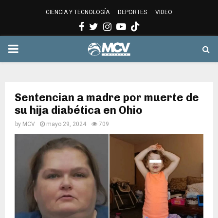
CIENCIA Y TECNOLOGÍA
DEPORTES
VIDEO
Facebook
Twitter
Instagram
Youtube
PRIMARY
MENU
Sentencian a madre por muerte de
su hija diabética en Ohio
by
MCV
mayo 29, 2024
709