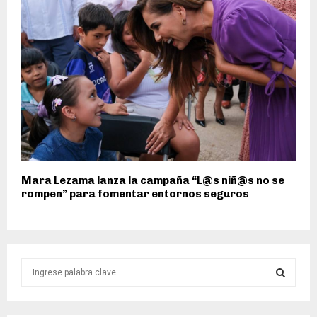
Mara Lezama lanza la campaña “L@s niñ@s no se
rompen” para fomentar entornos seguros
S
e
a
S
r