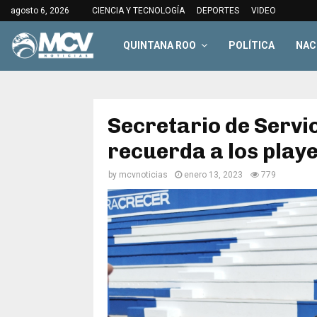
agosto 6, 2026
CIENCIA Y TECNOLOGÍA
DEPORTES
VIDEO
QUINTANA ROO
POLÍTICA
NAC
Secretario de Servi
recuerda a los play
by
mcvnoticias
enero 13, 2023
779