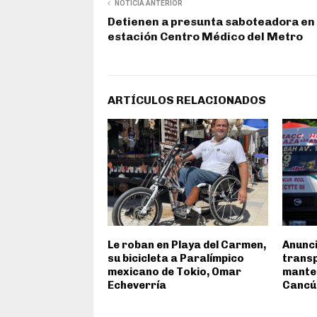
NOTICIA ANTERIOR
Detienen a presunta saboteadora en 
estación Centro Médico del Metro
ARTÍCULOS RELACIONADOS
Le roban en Playa del Carmen,
Anunc
su bicicleta a Paralímpico
transp
mexicano de Tokio, Omar
manten
Echeverría
Cancú