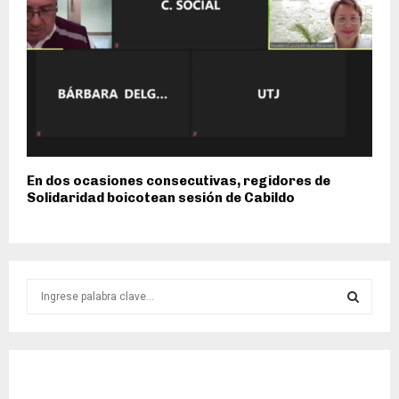
En dos ocasiones consecutivas, regidores de
Solidaridad boicotean sesión de Cabildo
S
e
a
S
r
c
E
h