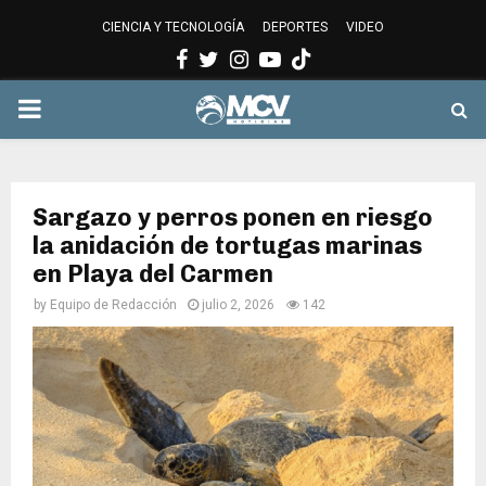
CIENCIA Y TECNOLOGÍA
DEPORTES
VIDEO
Facebook
Twitter
Instagram
Youtube
PRIMARY
MENU
Sargazo y perros ponen en riesgo
la anidación de tortugas marinas
en Playa del Carmen
by
Equipo de Redacción
julio 2, 2026
142