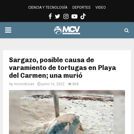
CIENCIA Y TECNOLOGÍA
DEPORTES
VIDEO
Facebook
Twitter
Instagram
Youtube
PRIMARY
MENU
Sargazo, posible causa de
varamiento de tortugas en Playa
del Carmen; una murió
by
mcvnoticias
junio 16, 2022
868