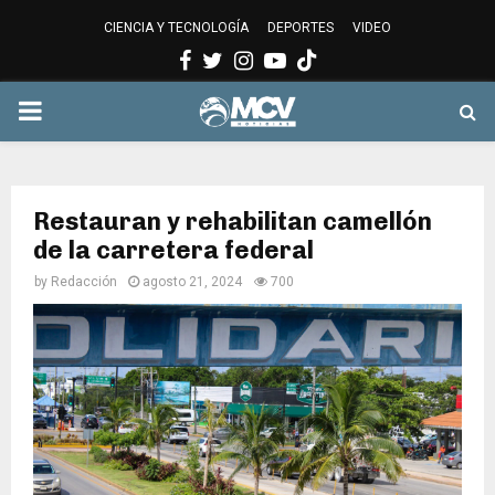
CIENCIA Y TECNOLOGÍA
DEPORTES
VIDEO
Facebook
Twitter
Instagram
Youtube
PRIMARY
MENU
Restauran y rehabilitan camellón
de la carretera federal
by
Redacción
agosto 21, 2024
700