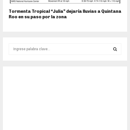
Tormenta Tropical “Julia” dejaría lluvias a Quintana
Roo en su paso por la zona
S
e
a
S
r
c
E
h
f
A
o
r
R
:
C
H