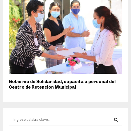
Gobierno de Solidaridad, capacita a personal del
Centro de Retención Municipal
S
e
a