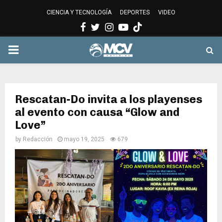
CIENCIA Y TECNOLOGÍA
DEPORTES
VIDEO
Facebook
Twitter
Instagram
Youtube
PRIMARY
MENU
Rescatan-Do invita a los playenses
al evento con causa “Glow and
Love”
by
Redacción
mayo 19, 2025
679