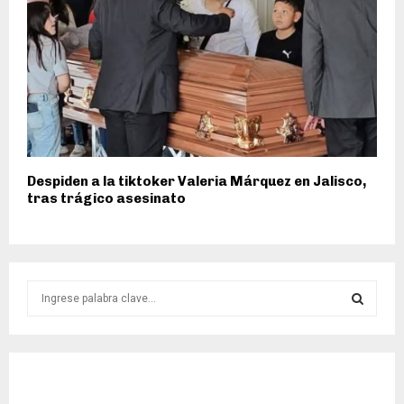
Despiden a la tiktoker Valeria Márquez en Jalisco,
tras trágico asesinato
S
e
a
S
r
c
E
h
f