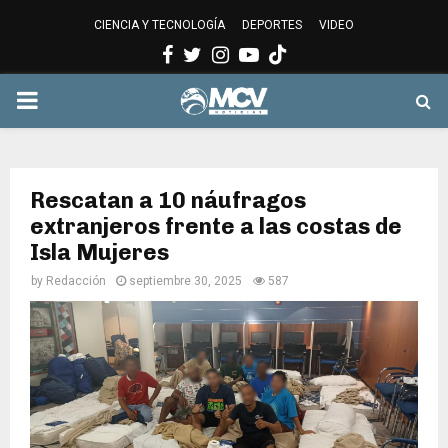
CIENCIA Y TECNOLOGÍA
DEPORTES
VIDEO
Facebook
Twitter
Instagram
Youtube
PRIMARY
MENU
Rescatan a 10 náufragos
extranjeros frente a las costas de
Isla Mujeres
by
Redacción
septiembre 30, 2025
587