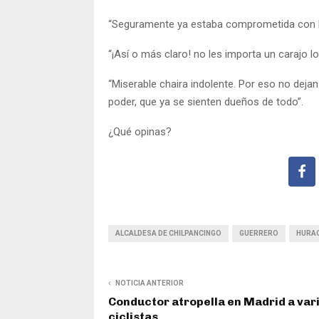
“Seguramente ya estaba comprometida con los 
“¡Así o más claro! no les importa un carajo l
“Miserable chaira indolente. Por eso no dej
poder, que ya se sienten dueños de todo”.
¿Qué opinas?
ALCALDESA DE CHILPANCINGO
GUERRERO
HURAC
NOTICIA ANTERIOR
Conductor atropella en Madrid a var
ciclistas