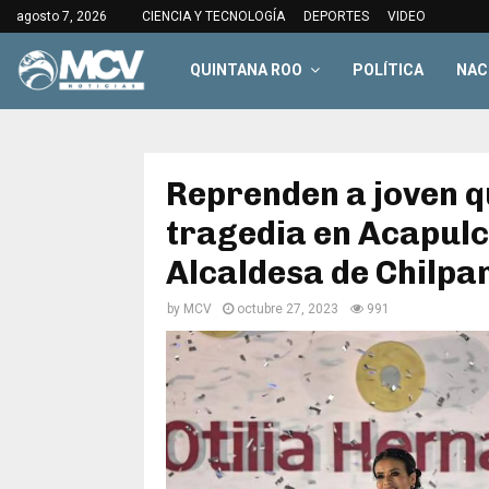
agosto 7, 2026
CIENCIA Y TECNOLOGÍA
DEPORTES
VIDEO
QUINTANA ROO
POLÍTICA
NAC
Reprenden a joven q
tragedia en Acapulco
Alcaldesa de Chilpa
by
MCV
octubre 27, 2023
991