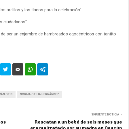
ardillos y los tlacos para la celebración”
os ciudadanos”.
an de ser un enjambre de hambreados egocéntricos con tantito
ÁN OTIS
NORMA OTILIA HERNÁNDEZ
SIGUIENTE NOTICIA
ios
Rescatan a un bebé de seis meses que
era maltratado por su madre en Cancún