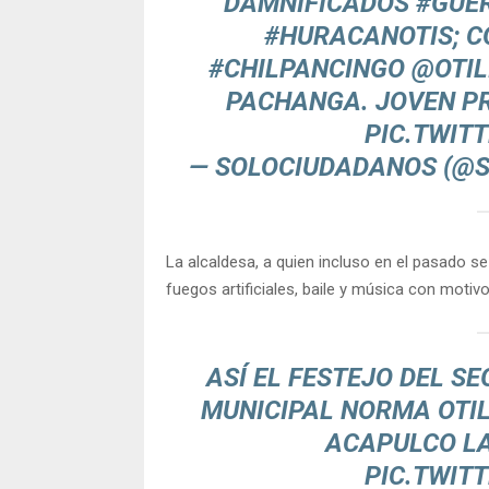
DAMNIFICADOS
#GUE
#HURACANOTIS
; 
#CHILPANCINGO
@OTI
PACHANGA. JOVEN PR
PIC.TWIT
— SOLOCIUDADANOS (@
La alcaldesa, a quien incluso en el pasado s
fuegos artificiales, baile y música con moti
ASÍ EL FESTEJO DEL S
MUNICIPAL NORMA OTIL
ACAPULCO LA
PIC.TWIT