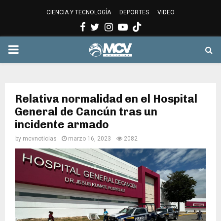
CIENCIA Y TECNOLOGÍA
DEPORTES
VIDEO
Facebook
Twitter
Instagram
Youtube
PRIMARY
MENU
Relativa normalidad en el Hospital
General de Cancún tras un
incidente armado
by
mcvnoticias
marzo 16, 2023
2082