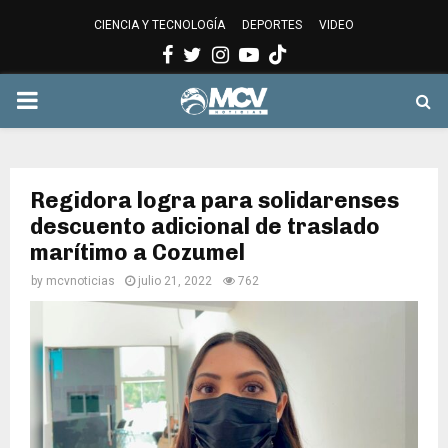
CIENCIA Y TECNOLOGÍA
DEPORTES
VIDEO
Facebook
Twitter
Instagram
Youtube
PRIMARY
MENU
Regidora logra para solidarenses
descuento adicional de traslado
marítimo a Cozumel
by
mcvnoticias
julio 21, 2022
762