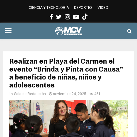
CIENCIA Y TECNOLOGÍA
DEPORTES
VIDEO
Facebook
Twitter
Instagram
Youtube
PRIMARY
MENU
Realizan en Playa del Carmen el
evento “Brinda y Pinta con Causa”
a beneficio de niñas, niños y
adolescentes
by
Sala de Redacción
noviembre 24, 2025
461