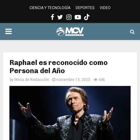
CIENCIA Y TECNOLOGÍA
DEPORTES
VIDEO
Facebook
Twitter
Instagram
Youtube
PRIMARY
MENU
Raphael es reconocido como
Persona del Año
by
Mesa de Redacción
noviembre 13, 2025
446