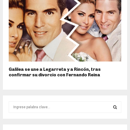
Galilea se une a Legarreta y a Rincón, tras
confirmar su divorcio con Fernando Reina
S
e
a
S
r
c