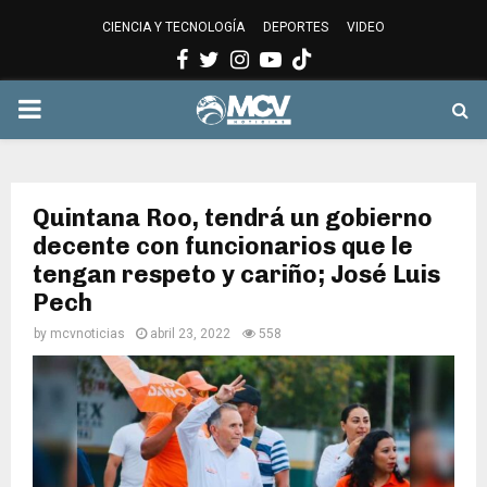
CIENCIA Y TECNOLOGÍA
DEPORTES
VIDEO
Facebook
Twitter
Instagram
Youtube
PRIMARY
MENU
Quintana Roo, tendrá un gobierno
decente con funcionarios que le
tengan respeto y cariño; José Luis
Pech
by
mcvnoticias
abril 23, 2022
558