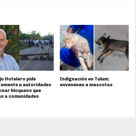
o Hotelero pide
Indignación en Tulum:
temente a autoridades
envenenan a mascotas
onar bloqueos que
an a comunidades
s