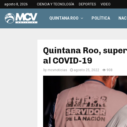
agosto 8, 2026
CIENCIA Y TECNOLOGÍA
DEPORTES
VIDEO
QUINTANA ROO
POLÍTICA
NAC
Quintana Roo, super
al COVID-19
by
mcvnoticias
agosto 25, 2022
908