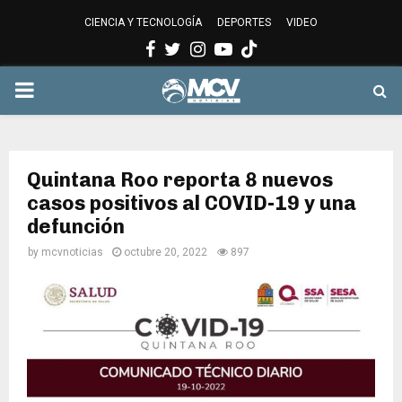
CIENCIA Y TECNOLOGÍA
DEPORTES
VIDEO
Facebook
Twitter
Instagram
Youtube
PRIMARY
MENU
Quintana Roo reporta 8 nuevos
casos positivos al COVID-19 y una
defunción
by
mcvnoticias
octubre 20, 2022
897