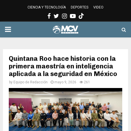
CIENCIA Y TECNOLOGÍA
DEPORTES
VIDEO
Facebook
Twitter
Instagram
Youtube
PRIMARY
MENU
Quintana Roo hace historia con la
primera maestría en inteligencia
aplicada a la seguridad en México
by
Equipo de Redacción
mayo 9, 2026
261