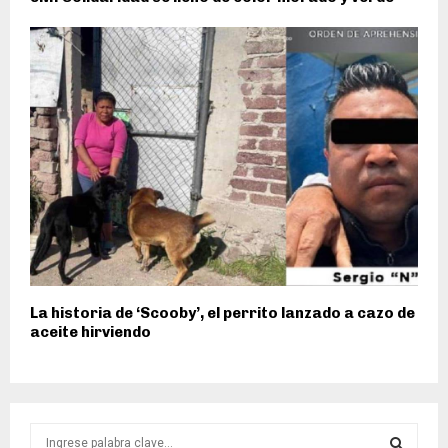
La historia de ‘Scooby’, el perrito lanzado a cazo de
aceite hirviendo
S