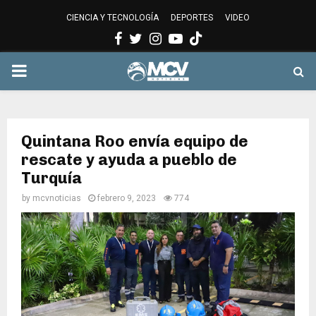
CIENCIA Y TECNOLOGÍA
DEPORTES
VIDEO
Facebook
Twitter
Instagram
Youtube
PRIMARY
MENU
Quintana Roo envía equipo de
rescate y ayuda a pueblo de
Turquía
by
mcvnoticias
febrero 9, 2023
774