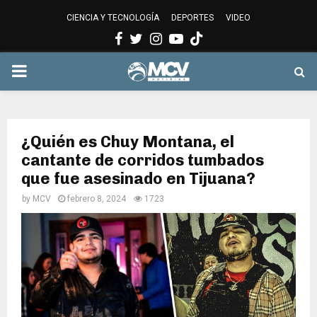
CIENCIA Y TECNOLOGÍA
DEPORTES
VIDEO
Facebook
Twitter
Instagram
Youtube
PRIMARY
MENU
¿Quién es Chuy Montana, el
cantante de corridos tumbados
que fue asesinado en Tijuana?
by
MCV
febrero 8, 2024
1723