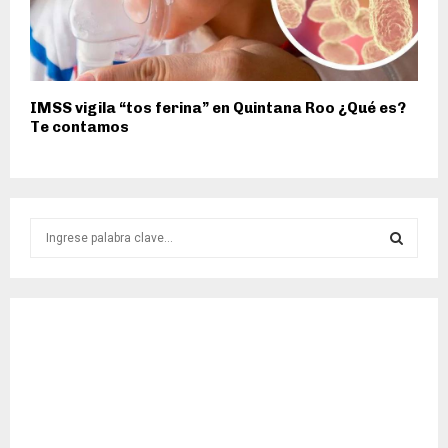
IMSS vigila “tos ferina” en Quintana Roo ¿Qué es?
Te contamos
S
e
a
S
r
c
E
h
f
A
o
r
R
:
C