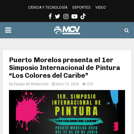
CIENCIA Y TECNOLOGÍA
DEPORTES
VIDEO
Facebook
Twitter
Instagram
Youtube
PRIMARY
MENU
Puerto Morelos presenta el 1er
Simposio Internacional de Pintura
“Los Colores del Caribe”
by
Equipo de Redacción
junio 10, 2026
229