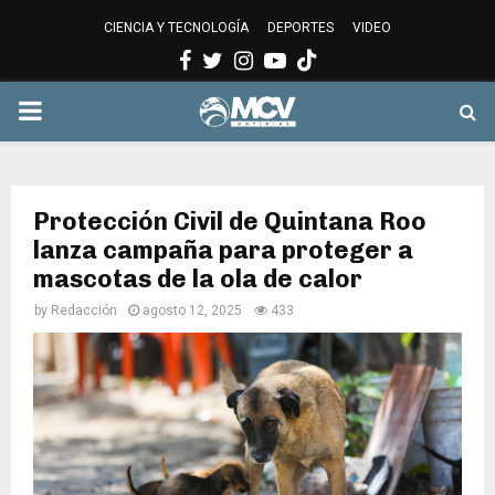
CIENCIA Y TECNOLOGÍA
DEPORTES
VIDEO
Facebook
Twitter
Instagram
Youtube
PRIMARY
MENU
Protección Civil de Quintana Roo
lanza campaña para proteger a
mascotas de la ola de calor
by
Redacción
agosto 12, 2025
433