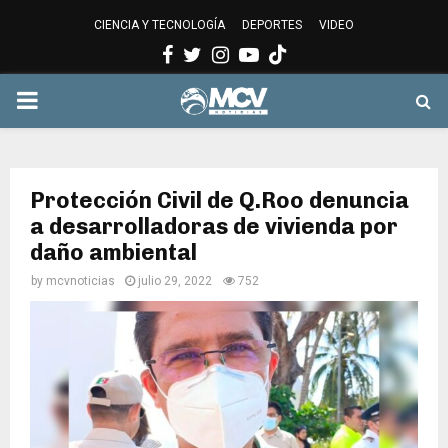
CIENCIA Y TECNOLOGÍA
DEPORTES
VIDEO
Facebook
Twitter
Instagram
Youtube
PRIMARY
MENU
Protección Civil de Q.Roo denuncia
a desarrolladoras de vivienda por
daño ambiental
by
mcvnoticias
julio 29, 2022
752