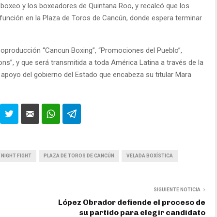
boxeo y los boxeadores de Quintana Roo, y recalcó que los
 función en la Plaza de Toros de Cancún, donde espera terminar
coproducción “Cancun Boxing”, “Promociones del Pueblo”,
s”, y que será transmitida a toda América Latina a través de la
 apoyo del gobierno del Estado que encabeza su titular Mara
 NIGHT FIGHT
PLAZA DE TOROS DE CANCÚN
VELADA BOXÍSTICA
SIGUIENTE NOTICIA
López Obrador defiende el proceso de
su partido para elegir candidato