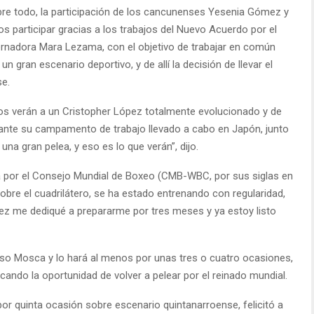
sobre todo, la participación de los cancunenses Yesenia Gómez y
los participar gracias a los trabajos del Nuevo Acuerdo por el
ernadora Mara Lezama, con el objetivo de trabajar en común
gran escenario deportivo, y de allí la decisión de llevar el
se.
dos verán a un Cristopher López totalmente evolucionado y de
nte su campamento de trabajo llevado a cabo en Japón, junto
na gran pelea, y eso es lo que verán”, dijo.
por el Consejo Mundial de Boxeo (CMB-WBC, por sus siglas en
sobre el cuadrilátero, se ha estado entrenando con regularidad,
hez me dediqué a prepararme por tres meses y ya estoy listo
so Mosca y lo hará al menos por unas tres o cuatro ocasiones,
ndo la oportunidad de volver a pelear por el reinado mundial.
 por quinta ocasión sobre escenario quintanarroense, felicitó a