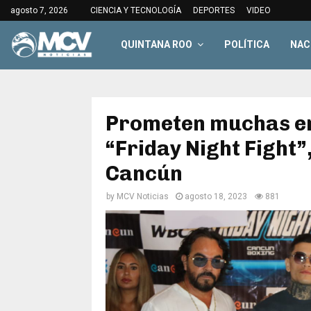
agosto 7, 2026
CIENCIA Y TECNOLOGÍA
DEPORTES
VIDEO
QUINTANA ROO
POLÍTICA
NAC
Prometen muchas em
“Friday Night Fight”,
Cancún
by
MCV Noticias
agosto 18, 2023
881