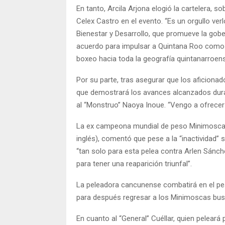
En tanto, Arcila Arjona elogió la cartelera, 
Celex Castro en el evento. “Es un orgullo ver
Bienestar y Desarrollo, que promueve la gob
acuerdo para impulsar a Quintana Roo como un 
boxeo hacia toda la geografía quintanarroen
Por su parte, tras asegurar que los aficiona
que demostrará los avances alcanzados dura
al “Monstruo” Naoya Inoue. “Vengo a ofrecer u
La ex campeona mundial de peso Minimosca 
inglés), comentó que pese a la “inactividad” 
“tan solo para esta pelea contra Arlen Sánc
para tener una reaparición triunfal”.
La peleadora cancunense combatirá en el pe
para después regresar a los Minimoscas busca
En cuanto al “General” Cuéllar, quien peleará