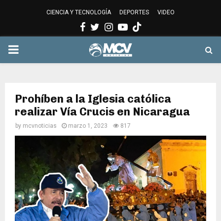
CIENCIA Y TECNOLOGÍA
DEPORTES
VIDEO
Facebook
Twitter
Instagram
Youtube
PRIMARY
MENU
Prohíben a la Iglesia católica
realizar Vía Crucis en Nicaragua
by
mcvnoticias
marzo 1, 2023
817