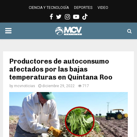
CIENCIA Y TECNOLOGÍA
DEPORTES
VIDEO
Facebook
Twitter
Instagram
Youtube
PRIMARY
MENU
Productores de autoconsumo
afectados por las bajas
temperaturas en Quintana Roo
by
mcvnoticias
diciembre 29, 2022
717