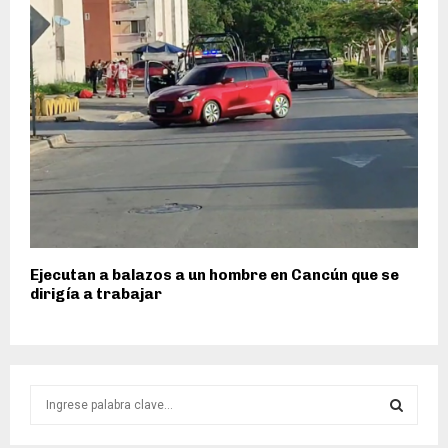
Ejecutan a balazos a un hombre en Cancún que se
dirigía a trabajar
S
e
a
S