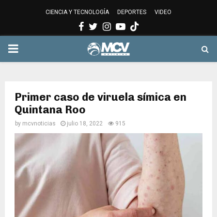
CIENCIA Y TECNOLOGÍA
DEPORTES
VIDEO
Facebook
Twitter
Instagram
Youtube
PRIMARY
MENU
Primer caso de viruela símica en
Quintana Roo
by
mcvnoticias
julio 18, 2022
915