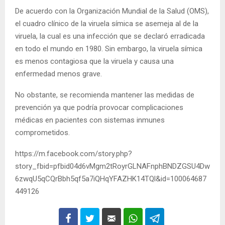
De acuerdo con la Organización Mundial de la Salud (OMS),
el cuadro clínico de la viruela símica se asemeja al de la
viruela, la cual es una infección que se declaró erradicada
en todo el mundo en 1980. Sin embargo, la viruela símica
es menos contagiosa que la viruela y causa una
enfermedad menos grave.
No obstante, se recomienda mantener las medidas de
prevención ya que podría provocar complicaciones
médicas en pacientes con sistemas inmunes
comprometidos.
https://m.facebook.com/story.php?
story_fbid=pfbid04d6vMgm2tRoyrGLNAFnphBNDZGSU4Dw
6zwqU5qCQrBbh5qf5a7iQHqYFAZHK14TQl&id=100064687
449126