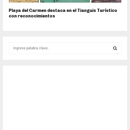
Playa del Carmen destaca en el Tianguis Turístico
con reconocimientos
S
e
a
S
r
c
E
h
f
A
o
r
R
:
C
H