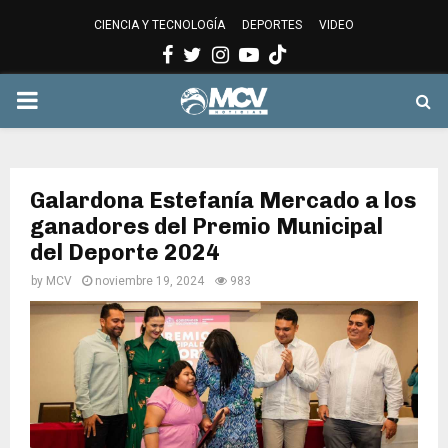
CIENCIA Y TECNOLOGÍA
DEPORTES
VIDEO
Facebook
Twitter
Instagram
Youtube
PRIMARY
MENU
Galardona Estefanía Mercado a los
ganadores del Premio Municipal
del Deporte 2024
by
MCV
noviembre 19, 2024
983