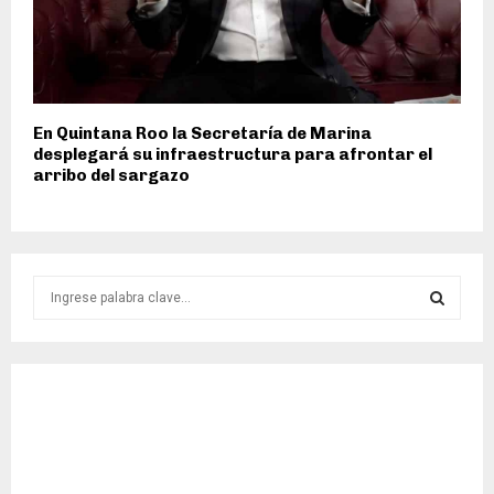
En Quintana Roo la Secretaría de Marina
desplegará su infraestructura para afrontar el
arribo del sargazo
S
e
a
S
r
c
E
h
f
A
o
r
R