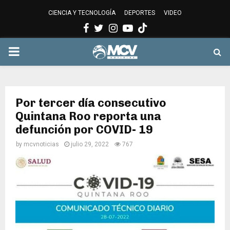
CIENCIA Y TECNOLOGÍA
DEPORTES
VIDEO
Facebook
Twitter
Instagram
Youtube
PRIMARY
MENU
Por tercer día consecutivo
Quintana Roo reporta una
defunción por COVID- 19
by
mcvnoticias
julio 29, 2022
767