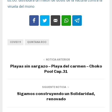
EE.UU. distribuirá un millón de dosis de la vacuna contra la
viruela del mono
COVID19
QUINTANA ROO
NOTICIA ANTERIOR
Playas sin sargazo – Playa del carmen – Choko
Pool Cap.31
SIGUIENTE NOTICIA
Sigamos construyendo un Solidaridad,
renovado