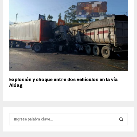
Explosión y choque entre dos vehículos en la vía
Alóag
S
e
a
S
r