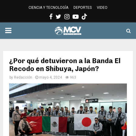
CIENCIA Y TECNOLOGÍA
DEPORTES
VIDEO
Facebook
Twitter
Instagram
Youtube
PRIMARY
MENU
¿Por qué detuvieron a la Banda El
Recodo en Shibuya, Japón?
by
Redacción
mayo 4, 2024
963