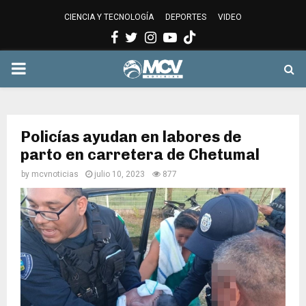
CIENCIA Y TECNOLOGÍA
DEPORTES
VIDEO
Facebook
Twitter
Instagram
Youtube
PRIMARY
MENU
Policías ayudan en labores de
parto en carretera de Chetumal
by
mcvnoticias
julio 10, 2023
877