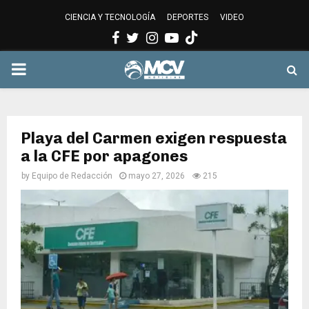
CIENCIA Y TECNOLOGÍA
DEPORTES
VIDEO
Facebook
Twitter
Instagram
Youtube
PRIMARY
MENU
Playa del Carmen exigen respuesta
a la CFE por apagones
by
Equipo de Redacción
mayo 27, 2026
215