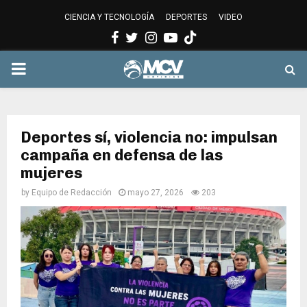
CIENCIA Y TECNOLOGÍA
DEPORTES
VIDEO
Facebook
Twitter
Instagram
Youtube
PRIMARY
MENU
Deportes sí, violencia no: impulsan
campaña en defensa de las
mujeres
by
Equipo de Redacción
mayo 27, 2026
203