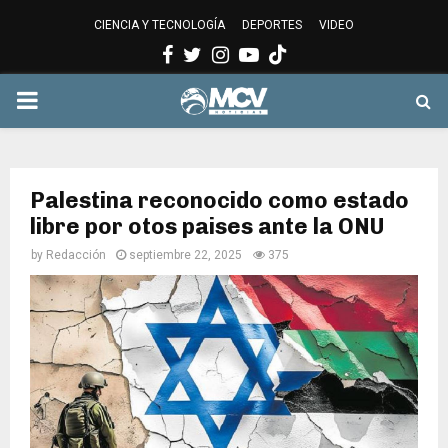
CIENCIA Y TECNOLOGÍA
DEPORTES
VIDEO
Facebook
Twitter
Instagram
Youtube
PRIMARY
MENU
Palestina reconocido como estado
libre por otos paises ante la ONU
by
Redacción
septiembre 22, 2025
375