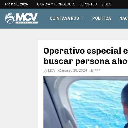
agosto 6, 2026
CIENCIA Y TECNOLOGÍA
DEPORTES
VIDEO
QUINTANA ROO
POLÍTICA
NAC
Operativo especial 
buscar persona ah
by
MCV
marzo 29, 2024
777