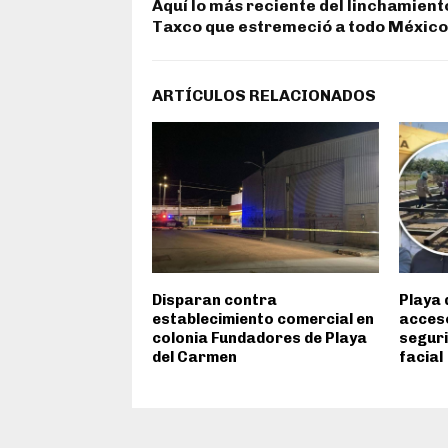
Aquí lo más reciente del linchamient
Taxco que estremeció a todo México
ARTÍCULOS RELACIONADOS
Disparan contra
Playa 
establecimiento comercial en
acces
colonia Fundadores de Playa
seguri
del Carmen
facial