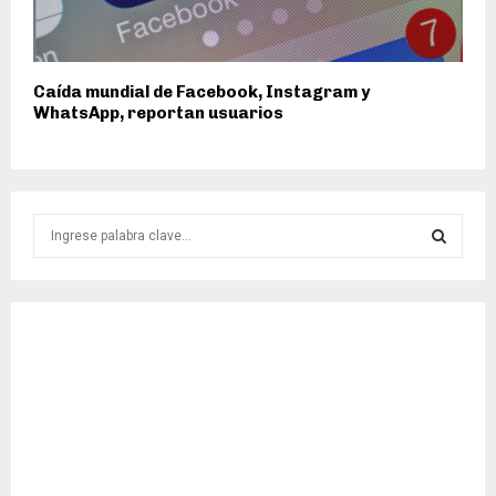
Caída mundial de Facebook, Instagram y
WhatsApp, reportan usuarios
S
e
a
S
r
c
E
h
f
A
o
r
R
:
C