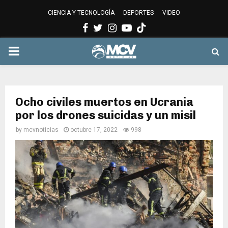
CIENCIA Y TECNOLOGÍA
DEPORTES
VIDEO
Facebook
Twitter
Instagram
Youtube
PRIMARY
MENU
Ocho civiles muertos en Ucrania
por los drones suicidas y un misil
by
mcvnoticias
octubre 17, 2022
998