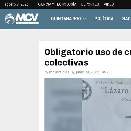
agosto 8, 2026
CIENCIA Y TECNOLOGÍA
DEPORTES
VIDEO
QUINTANA ROO
POLÍTICA
NAC
Obligatorio uso de 
colectivas
by
mcvnoticias
junio 30, 2022
756