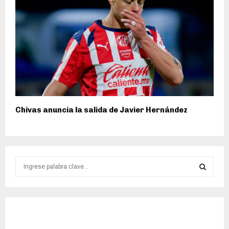
Chivas anuncia la salida de Javier Hernández
S
e
a
S
r
c
E
h
f
A