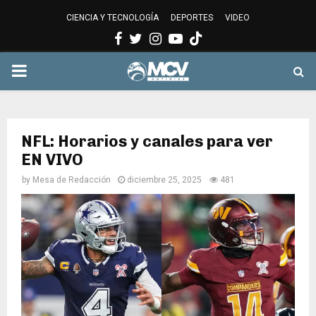
CIENCIA Y TECNOLOGÍA
DEPORTES
VIDEO
Facebook
Twitter
Instagram
Youtube
PRIMARY
MENU
NFL: Horarios y canales para ver
EN VIVO
by
Mesa de Redacción
diciembre 25, 2025
481