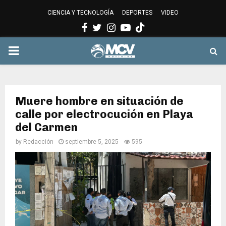
CIENCIA Y TECNOLOGÍA
DEPORTES
VIDEO
Facebook
Twitter
Instagram
Youtube
PRIMARY
MENU
Muere hombre en situación de
calle por electrocución en Playa
del Carmen
by
Redacción
septiembre 5, 2025
595