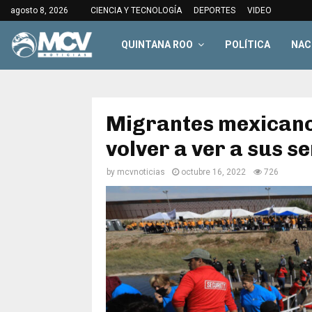
agosto 8, 2026
CIENCIA Y TECNOLOGÍA
DEPORTES
VIDEO
QUINTANA ROO
POLÍTICA
NAC
Migrantes mexicano
volver a ver a sus s
by
mcvnoticias
octubre 16, 2022
726