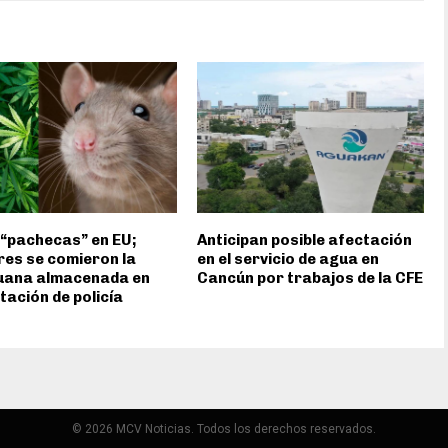
“pachecas” en EU;
Anticipan posible afectación
es se comieron la
en el servicio de agua en
uana almacenada en
Cancún por trabajos de la CFE
tación de policía
© 2026 MCV Noticias. Todos los derechos reservados.